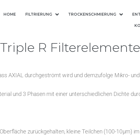
HOME
FILTRIERUNG
TROCKENSCHMIERUNG
EN
K
Triple R Filterelement
ass AXIAL durchgeströmt wird und demzufolge Mikro- und T
erial und 3 Phasen mit einer unterschiedlichen Dichte dur
erfläche zurückgehalten, kleine Teilchen (100-10µm) im o